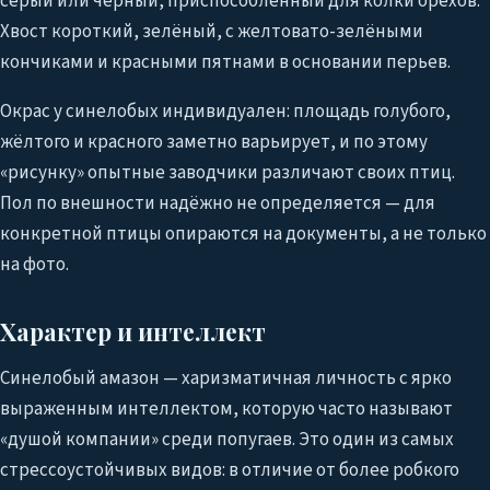
серый или чёрный, приспособленный для колки орехов.
Хвост короткий, зелёный, с желтовато-зелёными
кончиками и красными пятнами в основании перьев.
Окрас у синелобых индивидуален: площадь голубого,
жёлтого и красного заметно варьирует, и по этому
«рисунку» опытные заводчики различают своих птиц.
Пол по внешности надёжно не определяется — для
конкретной птицы опираются на документы, а не только
на фото.
Характер и интеллект
Синелобый амазон — харизматичная личность с ярко
выраженным интеллектом, которую часто называют
«душой компании» среди попугаев. Это один из самых
стрессоустойчивых видов: в отличие от более робкого