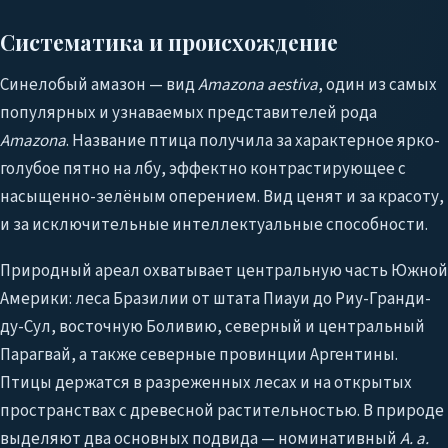
Систематика и происхождение
Синелобый амазон — вид
Amazona aestiva
, один из самых
популярных и узнаваемых представителей рода
Amazona
. Название птица получила за характерное ярко-
голубое пятно на лбу, эффектно контрастирующее с
насыщенно-зелёным оперением. Вид ценят и за красоту,
и за исключительные интеллектуальные способности.
Природный ареал охватывает центральную часть Южной
Америки: леса Бразилии от штата Пиауи до Риу-Гранди-
ду-Сул, восточную Боливию, северный и центральный
Парагвай, а также северные провинции Аргентины.
Птицы держатся в разреженных лесах и на открытых
пространствах с древесной растительностью. В природе
выделяют два основных подвида — номинативный
A. a.