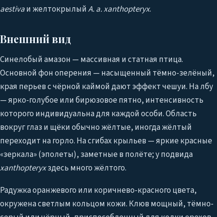
aestiva
и желтокрылый
A. a. xanthopteryx
.
Внешний вид
Синелобый амазон — массивная и статная птица.
Основной фон оперения — насыщенный тёмно-зелёный,
края перьев с чёрной каймой дают эффект чешуи. На лбу
— ярко-голубое или бирюзовое пятно, интенсивность
которого индивидуальна для каждой особи. Область
вокруг глаз и щёки обычно жёлтые, иногда жёлтый
переходит на горло. На сгибах крыльев — яркие красные
«зеркала» (эполеты), заметные в полёте; у подвида
xanthopteryx
здесь много жёлтого.
Радужка оранжевого или коричнево-красного цвета,
окружена светлым кольцом кожи. Клюв мощный, тёмно-