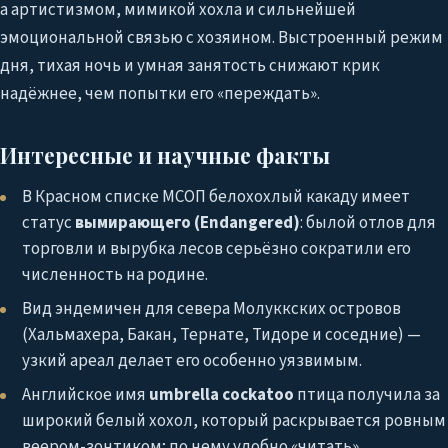
а артистизмом, мимикой хохла и сильнейшей
эмоциональной связью с хозяином. Выстроенный режим
дня, тихая ночь и умная занятость снижают крик
надёжнее, чем попытки его «переждать».
Интересные и научные факты
В Красном списке МСОП белохохлый какаду имеет
статус
вымирающего (Endangered)
: былой отлов для
торговли и вырубка лесов серьёзно сократили его
численность на родине.
Вид эндемичен для севера Молуккских островов
(Хальмахера, Бакан, Тернате, Тидоре и соседние) —
узкий ареал делает его особенно уязвимым.
Английское имя
umbrella cockatoo
птица получила за
широкий белый хохол, который раскрывается ровным
веером-зонтиком; по нему удобно «читать»