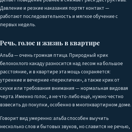
делает поведение ровнее и снижает риск деструктива.
Давление и резкие наказания портят контакт —
работают последовательность и мягкое обучение с
первых недель.
Речь, голос и жизнь в квартире
Альба — очень громкая птица. Природный крик
белохохлого какаду разносится над лесом на большое
расстояние, и в квартире эта мощь сохраняется:
утренние и вечерние «переклички», а также крик от
скуки или требования внимания — нормальная видовая
черта. Именно голос, а не что-либо ещё, нужно честно
взвесить до покупки, особенно в многоквартирном доме.
Говорит вид умеренно: альба способен выучить
несколько слов и бытовых звуков, но славится не речью,