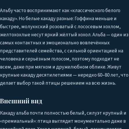
Альбу часто воспринимают как «классического белого
какаду». Но белые какаду разные: Гоффина меньше и
быстрее, молуккский розоватый с лососевым хохлом,
желтохохлые несут яркий жёлтый хохол. Альба — один из
самых контактных и эмоционально вовлечённых
представителей семейства, с сильной ориентацией на
человека и серьёзным голосом, поэтому подходит не
всем, даже при мягком и дружелюбном облике. Живут
крупные какаду десятилетиями — нередко 60–80 лет, что
делает выбор такой птицы решением на всю жизнь.
Внешний вид
Какаду альба почти полностью белый, силуэт крупный и
«премиальный»: птица выглядит монументально даже в